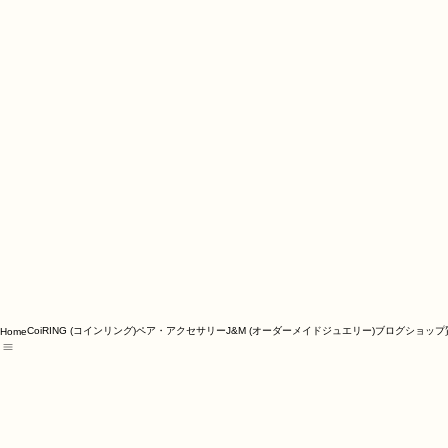
CoiRING (コインリング)
ペア・アクセサリー
J&M (オーダーメイドジュエリー)
ブログ
ショップ
Home