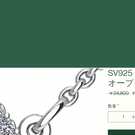
SV9
オープ
通
 ￥24,800 
￥
常
価
数量
*