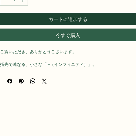
カートに追加する
今すぐ購入
ご覧いただき、ありがとうございます。
指先で連なる、小さな「∞（インフィニティ）」。
8の字のモチーフをひとつずつつなげた、繊細なチェーンリングです。
無限大を意味する∞は、途切れることなく続いていく永遠の象徴。さり
げないのに意味を込められる、そんな愛らしい一本です。
⚠【ご注文前に必ずお読みください】
　おひとつずつ心を込めてお作りいたします。サイズの選び方に大切な
ポイントがございますので、下の「サイズについて」を必ずご確認くだ
さい。