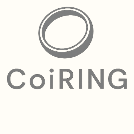
■ お作りについて接続部分はしっかり溶接していますので、使用中に外
れる心配はありません。華奢な見た目ながら、日常づかいに寄り添う作
りです。デザインから制作・仕上げまで、すべて自分たちの手で行って
います。
■ デザインの魅力華奢なチェーンが指にやわらかく沿い、ゴールドの上
品な輝きが手元をさりげなく格上げしてくれます。連なる∞のモチーフ
が、動くたびにきらきらと表情を変え、単品でも重ねづけでも楽しめま
す。
■ こんなシーンに毎日のつけっぱなしにも、お気に入りの指輪との重ね
づけにも。ご自分へのご褒美に、そして「永遠」の想いを込めた大切な
方への贈りものにもおすすめです。
■ サイズについて（必ずお読みください）
こちらは8の字（インフィニティ）モチーフをつなげた
特殊なデザイン
のチェーンリング
です。
モチーフを1コマ増やすごとに約5号大きくなる作りのため、通常のリン
グとはサイズ感が異なります。モデルは13号の指ですが、リング自体は
18号でちょうどよい着け心地
です。
チェーン状のリングは少し大きめの方が、着け外しがしやすく、締め付