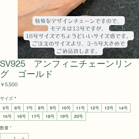
SV925 アンフィニチェーンリン
グ ゴールド
価
￥5,500
格
サイズ
*
5号
6号
7号
8号
9号
10号
11号
12号
13号
14号
15号
16号
17号
18号
19号
20号
数量
*