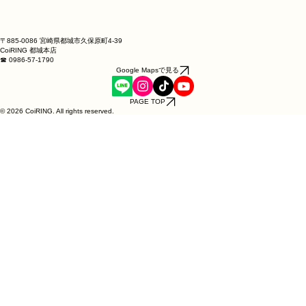
け感もなく快適にお使いいただけます。
そのため、
ふだんのサイズより3〜5号大きめでご納品
いたします。ご
注文時は「いつものサイズ」をお選びください（大きめの調整はこちら
で行います）。
サイズにご不安があれば、お気軽にメッセージでご相談ください。
CoiRINGは店舗で実際にサイズをお測りして調整できるのも強みです。
〒885-0086 宮崎県都城市久保原町4-39
CoiRING 都城本店
♦ 仕様・素材：シルバー925（SV925）／ゴールドメッキ
☎ 0986-57-1790
・デザイン：インフィニティ（8の字）チェーン
Google Mapsで見る
・重さ：約0.4g
・納期：約1週間
PAGE TOP
・価格：5,500円
© 2026 CoiRING. All rights reserved.
♦ お手入れについてゴールドメッキ仕上げのため、汗や水分、強いこす
れは色落ちの原因となる場合があります。長くお使いいただくために、
入浴・就寝時はお外しいただき、使用後はやわらかい布でそっと拭いて
保管いただくと、美しい輝きが長持ちします。
♦ ご注文にあたって受注生産のため、制作開始後のキャンセルはお受け
できません。あらかじめご了承くださいませ。万一の不良・製作ミスに
つきましては、商品到着後7日以内にご連絡いただければ対応いたしま
す。