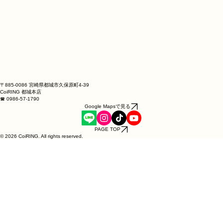
のお仕立ても承ります
刻印：925
モチーフ：フラワー（3輪／立体ブーケ）
石：計4石（爪留め）／中央 4mm × 1石・サイド 2mm × 3石
石種：キュービックジルコニア、誕生石、または天然石（ダイ
ヤモンド等）をご相談に応じてお選びいただけます
仕上げ：研磨仕上げ／いぶし／2色仕上げ（コンビ）など、ご相談
に応じて調整可能
サイズ：号数指定でのお仕立て
製法：ロストワックス鋳造（複数パーツを組み上げて一点ずつ手作
業で仕上げ）
受注生産品（ご注文後に製作いたします）
〒885-0086 宮崎県都城市久保原町4-39
CoiRING 都城本店
重量の目安（地金のみ・石を除く）
☎ 0986-57-1790
Google Mapsで見る
シルバー925：約1.5g／K10：約1.6g／K14：約1.9g／K18：約2.2g
ご注意
PAGE TOP
© 2026 CoiRING. All rights reserved.
※本商品はご注文をいただいてから一点ずつお作りする受注生産品
です。製作開始後はお客様のご都合によるキャンセル・返品・交換
を承れません。サイズ・素材・石種・仕上げは、ご注文前に十分に
ご確認ください。
※初期不良、または当店の製作ミスによる場合は、商品到着後7日