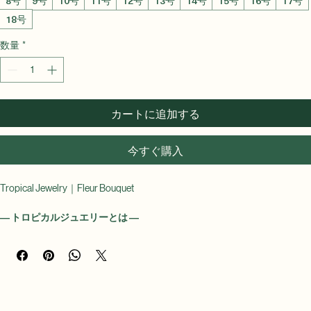
価
ル
Size
*
格
価
8号
9号
10号
11号
12号
13号
14号
15号
16号
17号
格
18号
数量
*
カートに追加する
今すぐ購入
Tropical Jewelry｜Fleur Bouquet
― トロピカルジュエリーとは ―
南国宮崎をイメージした、CoiRING発の新しいジュエリーライン。
燦々とふりそそぐ太陽、青く澄んだ海、咲きほこる花々——常夏の楽園
のような宮崎の光と生命力を、指先に宿しました。