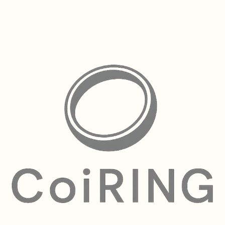
明るくのびやかな南国のムードと、日本の繊細なものづくりが出会っ
た、ここにしかないスタイルです。
指先で、小さな花束が咲く。
寄り添って咲く3輪の花を、指先にそのまま結んだようなフラワーリン
グ。
中央の花にひときわ輝く一粒を、左右の花にも小さなきらめきをあしら
い、まるで摘みたてのブーケのような可憐さをまといました。
一枚一枚ふっくらと立体的に成形された花びらが、光を受けて陰影を描
き、咲きほこる瞬間の生命感を映します。複数のパーツを組み上げて仕
上げる、手の込んだ立体的な作り。
甘さのなかにも上品な存在感があり、つけるだけで手元がやわらかく華
やぎます。
自分へのご褒美に、誕生石を選んでお守りに、そして大切な方への贈り
物にも。
ひとつひとつ、ご注文をいただいてから工房で製作するセミオーダー品
です。石種をお選びいただけます。
仕様
素材：シルバー925（SV925）　※ゴールド（K10／K14／K18）で