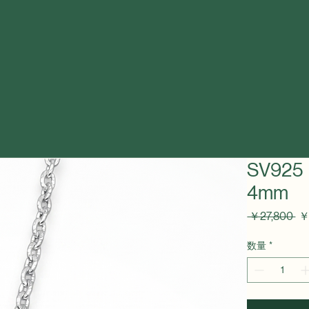
SV9
4mm
通
 ￥27,800 
￥
常
価
数量
*
格