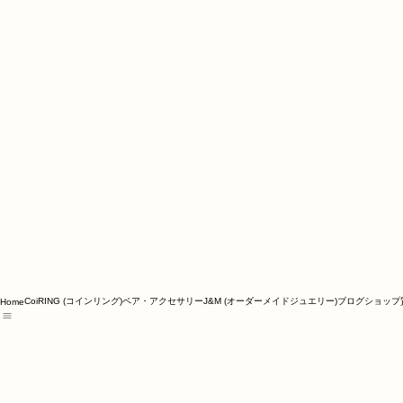
CoiRING (コインリング)
ペア・アクセサリー
J&M (オーダーメイドジュエリー)
ブログ
ショップ
Home