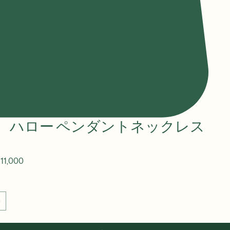
25 ハロー ペンダントネックレス
セ
11,000
ー
ル
価