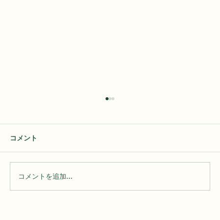
この度の熊本地震により被災された皆様
へ、心よりお見舞い申し上げます
コメント
皆様、こんにちは。CoiRINGです。 この度の熊
本地震により、被害に遭われた皆様、ならびに
そのご家族の皆様に、心よりお見舞い申し上げ
ます。 お隣の県である宮崎県都城市にアトリエ
コメントを追加…
を構える私たちにとっても、報道などで現地の
状況を目にするたび、とても胸が痛み、深く心
配しております。 日頃からCoiRINGやJ&Mをご