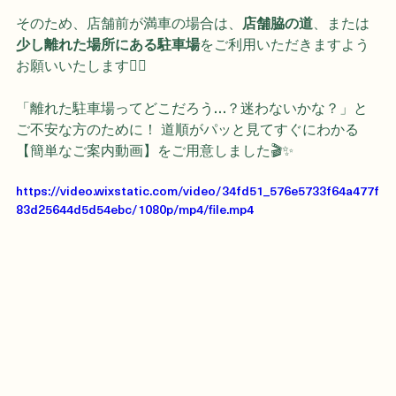
cafe jam様の店舗前にも駐車場はございますが、停めら
れる台数が【6台ほど】と限られております💦 
そのため、店舗前が満車の場合は、
店舗脇の道
、または
少し離れた場所にある駐車場
をご利用いただきますよう
お願いいたします🙇‍♀️
「離れた駐車場ってどこだろう…？迷わないかな？」と
ご不安な方のために！ 道順がパッと見てすぐにわかる
【簡単なご案内動画】をご用意しました🎬✨
https://video.wixstatic.com/video/34fd51_576e5733f64a477f
83d25644d5d54ebc/1080p/mp4/file.mp4