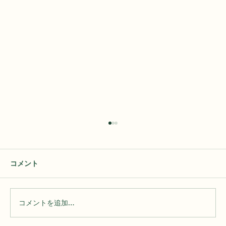
この度の熊本地震により被災された皆様
へ、心よりお見舞い申し上げます
コメント
皆様、こんにちは。CoiRINGです。 この度の熊
本地震により、被害に遭われた皆様、ならびに
そのご家族の皆様に、心よりお見舞い申し上げ